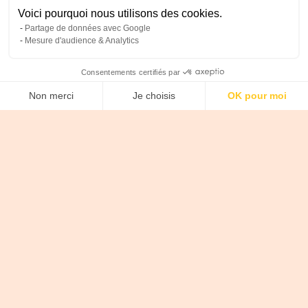
Voici pourquoi nous utilisons des cookies.
Partage de données avec Google
Mesure d'audience & Analytics
Consentements certifiés par
Non merci
Je choisis
OK pour moi
Axeptio consent
Plateforme de Gestion du Consentement : Personnalise
Notre plateforme vous permet d'adapter et de gérer vos 
NOS RÉSULTATS
The results of our LinkedIn
Ads agency with
companies based in
Bordeaux