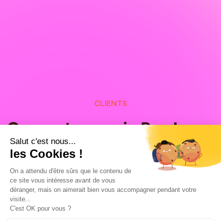
CLIENTS
Our customers in Bordeaux
Salut c'est nous...
and around the world,
les Cookies !
proud of their LinkedIn Ads
On a attendu d'être sûrs que le contenu de
ce site vous intéresse avant de vous
campaigns
déranger, mais on aimerait bien vous accompagner pendant votre
visite...
C'est OK pour vous ?