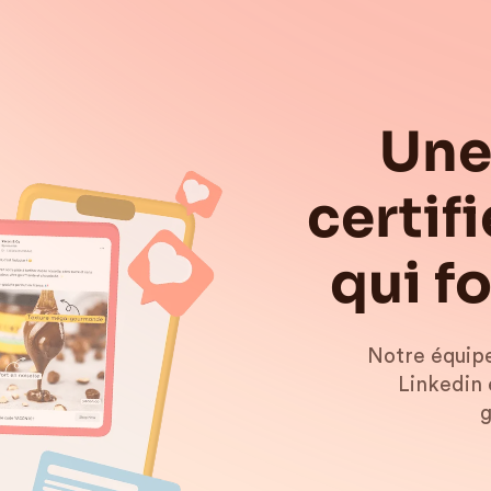
Une
certif
qui f
Notre équipe
Linkedin 
g