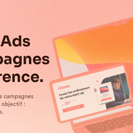
 Ads
mpagnes
rence.
vos campagnes
objectif :
e.