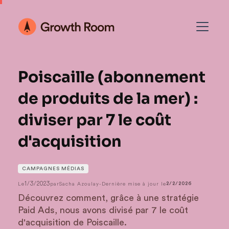
Poiscaille (abonnement
de produits de la mer) :
diviser par 7 le coût
d'acquisition
CAMPAGNES MÉDIAS
1/3/2023
Le
par
Sacha Azoulay
-
Dernière mise à jour le
2/2/2026
Découvrez comment, grâce à une stratégie
Paid Ads, nous avons divisé par 7 le coût
d'acquisition de Poiscaille.