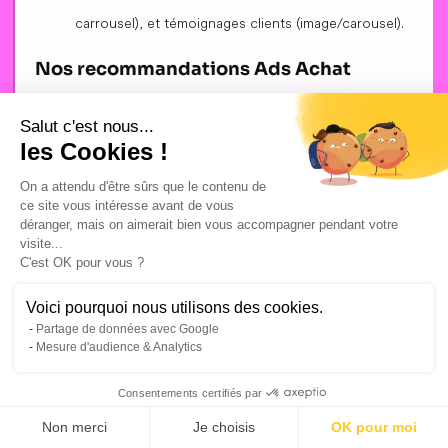
carrousel), et témoignages clients (image/carousel).
Nos recommandations Ads Achat
Salut c'est nous...
les Cookies !
On a attendu d'être sûrs que le contenu de
ce site vous intéresse avant de vous
déranger, mais on aimerait bien vous accompagner pendant votre
Voici nos recommandations :
visite...
C'est OK pour vous ?
Ajouter le logo sur toutes les ads ;
Voici pourquoi nous utilisons des cookies.
S’il y a de nouveaux un codes promos, faire une
Partage de données avec Google
Mesure d'audience & Analytics
nouvelle créa en changeant le nom du code ;
Consentements certifiés par
Idée de nouvelle création visuelle : image statique
Non merci
Je choisis
OK pour moi