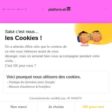
NOS RÉSULTATS
Salut c'est nous...
les Cookies !
Et si vos chiffres de
On a attendu d'être sûrs que le contenu de
prospection digitale
ce site vous intéresse avant de vous
déranger, mais on aimerait bien vous accompagner pendant votre
ressemblaient à ceux-là ?
visite...
C'est OK pour vous ?
Parce qu’un chiffre vaut mille mots, voici la
Voici pourquoi nous utilisons des cookies.
moyenne des résultats obtenus pour nos clients
Partage de données avec Google
Mesure d'audience & Analytics
Growth Outbound.
Consentements certifiés par
Non merci
Je choisis
OK pour moi