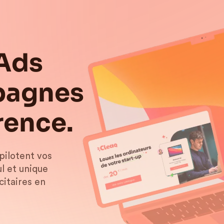
Ads
mpagnes
rence.
pilotent vos
l et unique
citaires en