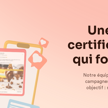
Un
certif
qui f
Notre équip
campagnes 
objectif :