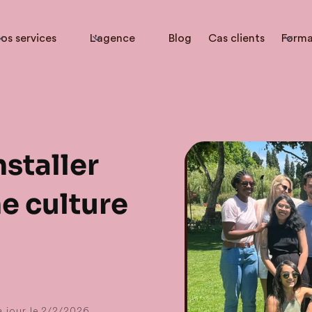
os services
L'agence
Blog
Cas clients
Forma
staller
ne culture
 jour le
2/2/2026