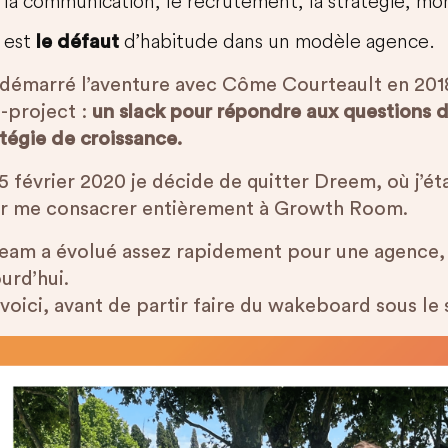
la communication, le recrutement, la stratégie, m
est
d’habitude dans un modèle agence.
le défaut
i démarré l’aventure avec Côme Courteault en 2018.
-project :
un slack pour répondre aux questions d
atégie de croissance.
15 février 2020 je décide de quitter Dreem, où j’é
r me consacrer entièrement à Growth Room.
team a évolué assez rapidement pour une agence, 
urd’hui.
voici, avant de partir faire du wakeboard sous le s