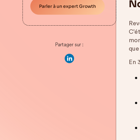
No
Parler à un expert Growth
Rev
C’ét
mom
Partager sur :
que
En 3