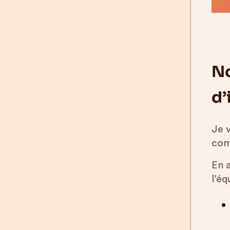
No
d’
Je v
com
En 
l’éq