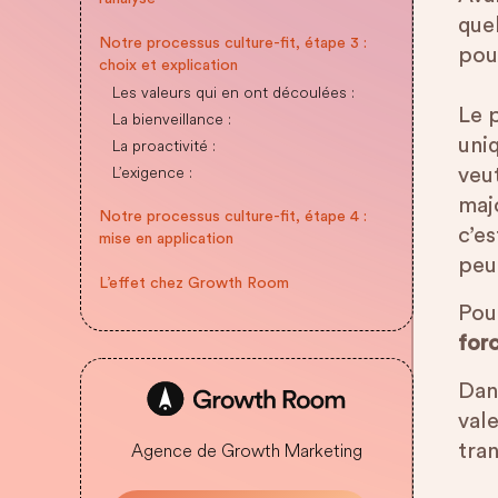
que
Notre processus culture-fit, étape 3 :
pour
choix et explication
Les valeurs qui en ont découlées :
Le 
La bienveillance :
uniq
La proactivité :
L’exigence :
veut
majo
Notre processus culture-fit, étape 4 :
c’e
mise en application
peu
L’effet chez Growth Room
Pou
for
Dans
val
Agence de Growth Marketing
tra