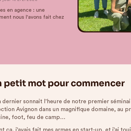
es en agence : une
ment nous l'avons fait chez
 petit mot pour commencer
n dernier sonnait l’heure de notre premier sémin
ection Avignon dans un magnifique domaine, au p
cine, foot, feu de camp…
t ça, j’avais fait mes armes en start-up, et j’ai to