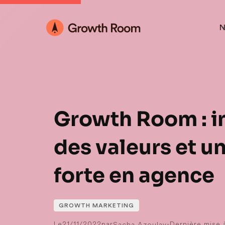
N
Growth Room : in
des valeurs et u
forte en agence
GROWTH MARKETING
Le
21/11/2022
par
-
Dernière mise à
Sacha Azoulay