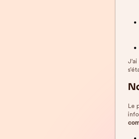
J’ai
s’ét
No
Le 
inf
com