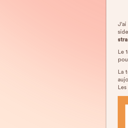
J’a
side
str
Le 
pou
La 
aujo
Les 