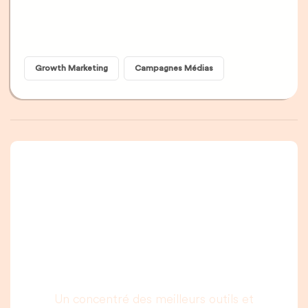
Growth Marketing
Campagnes Médias
Une newsletter que
vous allez vraiment
lire, c’est promis.
Un concentré des meilleurs outils et