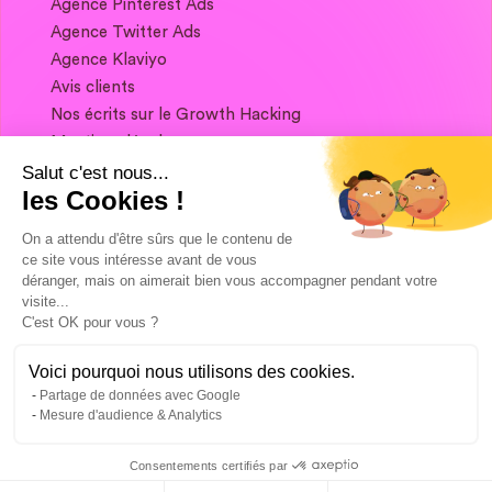
Agence Pinterest Ads
Agence Twitter Ads
Agence Klaviyo
Avis clients
Nos écrits sur le Growth Hacking
Mentions légales
Salut c'est nous...
les Cookies !
Si vous souhaitez garder contact, et obtenir
un condensé de Growth Marketing chaque
On a attendu d'être sûrs que le contenu de
semaine, ça se passe juste ici 👇
ce site vous intéresse avant de vous
déranger, mais on aimerait bien vous accompagner pendant votre
visite...
C'est OK pour vous ?
Voici pourquoi nous utilisons des cookies.
Partage de données avec Google
Mesure d'audience & Analytics
Consentements certifiés par