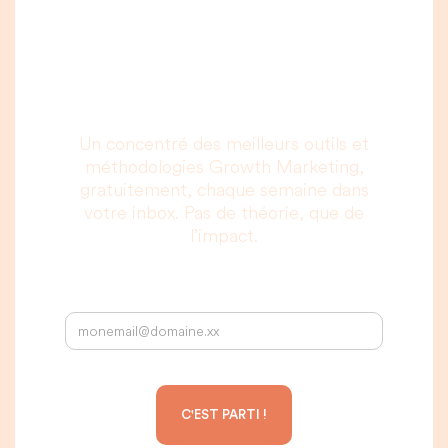
vous allez vraiment
lire, c’est promis.
Un concentré des meilleurs outils et
méthodologies Growth Marketing,
gratuitement, chaque semaine dans
votre inbox. Pas de théorie, que de
l’impact.
Votre adresse email :