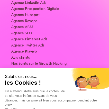
Agence LinkedIn Ads
Agence Prospection Digitale
Agence Hubspot
Agence Revops
Agence ABM
Agence SEO
Agence Pinterest Ads
Agence Twitter Ads
Agence Klaviyo
Avis clients
Nos écrits sur le Growth Hacking
Mentions légales
Salut c'est nous...
les Cookies !
Si vous souhaitez garder contact, et obtenir
un condensé de Growth Marketing chaque
On a attendu d'être sûrs que le contenu de
semaine, ça se passe juste ici 👇
ce site vous intéresse avant de vous
déranger, mais on aimerait bien vous accompagner pendant votre
visite...