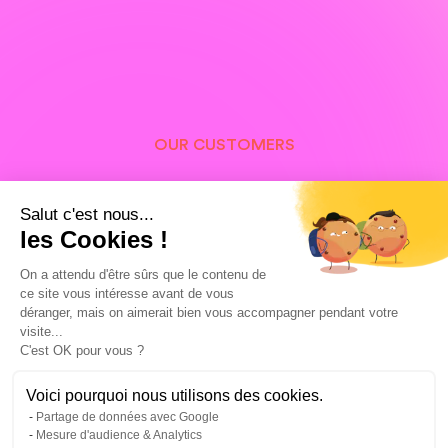
OUR CUSTOMERS
Our customers in Grenoble
Salut c'est nous...
and around the world,
les Cookies !
proud of their Facebook
On a attendu d'être sûrs que le contenu de
ce site vous intéresse avant de vous
Ads campaigns
déranger, mais on aimerait bien vous accompagner pendant votre
visite...
C'est OK pour vous ?
Voici pourquoi nous utilisons des cookies.
Partage de données avec Google
Mesure d'audience & Analytics