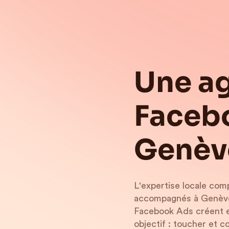
Une a
Faceb
Genève
L'expertise locale com
accompagnés à Genève,
Facebook Ads créent e
objectif : toucher et co