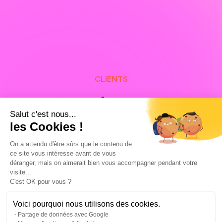
CLIENTS
Nos clients à Gand et dans
Salut c'est nous...
le monde, fiers de leurs
les Cookies !
campagnes Google Ads
On a attendu d'être sûrs que le contenu de
ce site vous intéresse avant de vous
déranger, mais on aimerait bien vous accompagner pendant votre
visite...
C'est OK pour vous ?
Voici pourquoi nous utilisons des cookies.
Partage de données avec Google