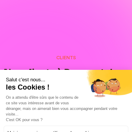
CLIENTS
Nos clients à Rouen et dans
Salut c'est nous...
le monde, fiers de leurs
les Cookies !
campagnes Google Ads
On a attendu d'être sûrs que le contenu de
ce site vous intéresse avant de vous
déranger, mais on aimerait bien vous accompagner pendant votre
visite...
C'est OK pour vous ?