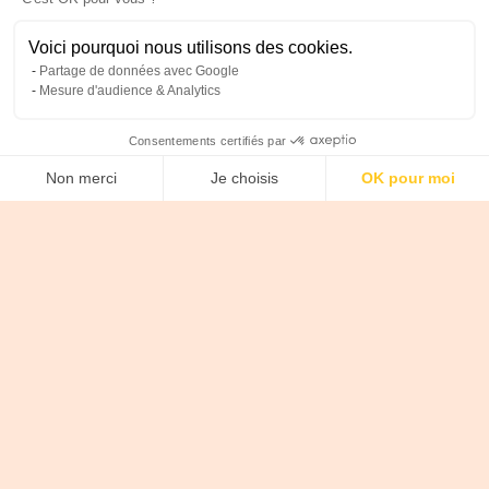
Voici pourquoi nous utilisons des cookies.
Partage de données avec Google
Mesure d'audience & Analytics
Consentements certifiés par
Non merci
Je choisis
OK pour moi
Axeptio consent
Plateforme de Gestion du Consentement : Personnalise
Notre plateforme vous permet d'adapter et de gérer vos 
NOS RÉSULTATS
Les résultats de notre
agence Google Ads à
Toronto