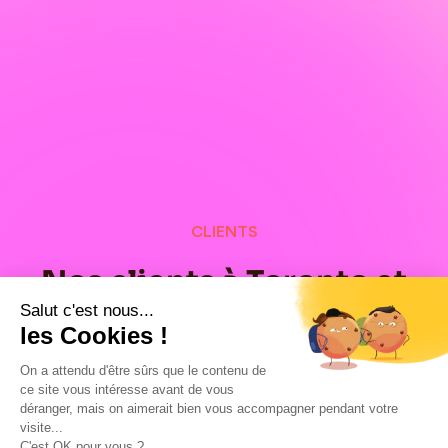
CLIENTS
Nos clients à Toronto et
Salut c'est nous...
dans le monde, fiers de
les Cookies !
leurs campagnes Google
On a attendu d'être sûrs que le contenu de
ce site vous intéresse avant de vous
Ads
déranger, mais on aimerait bien vous accompagner pendant votre
visite...
C'est OK pour vous ?