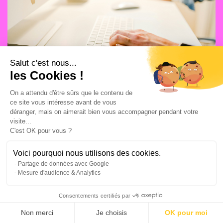
Salut c'est nous...
les Cookies !
On a attendu d'être sûrs que le contenu de
ce site vous intéresse avant de vous
CAMPAGNES MÉDIAS
déranger, mais on aimerait bien vous accompagner pendant votre
13/7/2026
visite...
Top 5 des agences SEA à Lyon
C'est OK pour vous ?
Voici pourquoi nous utilisons des cookies.
Partage de données avec Google
Mesure d'audience & Analytics
Consentements certifiés par
Non merci
Je choisis
OK pour moi