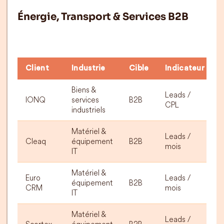
Énergie, Transport & Services B2B
Client
Industrie
Cible
Indicateur
Biens &
Leads /
IONQ
services
B2B
CPL
industriels
Matériel &
Leads /
Cleaq
équipement
B2B
mois
IT
Matériel &
Euro
Leads /
équipement
B2B
CRM
mois
IT
Matériel &
Leads /