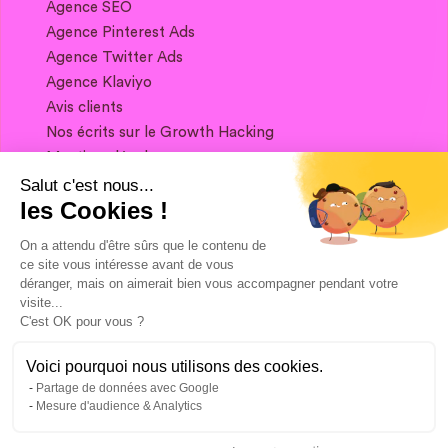
Agence SEO
Agence Pinterest Ads
Agence Twitter Ads
Agence Klaviyo
Avis clients
Nos écrits sur le Growth Hacking
Mentions légales
Salut c'est nous...
les Cookies !
Si vous souhaitez garder contact, et obtenir
un condensé de Growth Marketing chaque
On a attendu d'être sûrs que le contenu de
semaine, ça se passe juste ici 👇
ce site vous intéresse avant de vous
déranger, mais on aimerait bien vous accompagner pendant votre
visite...
C'est OK pour vous ?
Voici pourquoi nous utilisons des cookies.
Partage de données avec Google
Mesure d'audience & Analytics