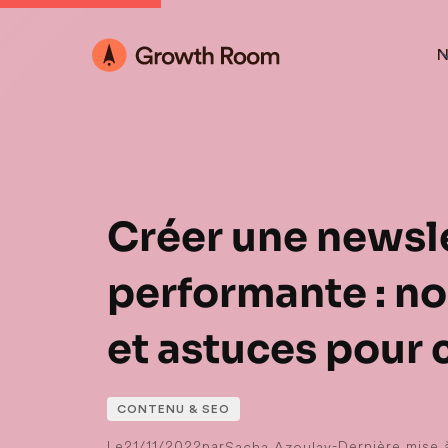
N
Créer une newsl
performante : no
et astuces pour 
CONTENU & SEO
Le
21/11/2022
par
-
Dernière mise à
Sacha Azoulay