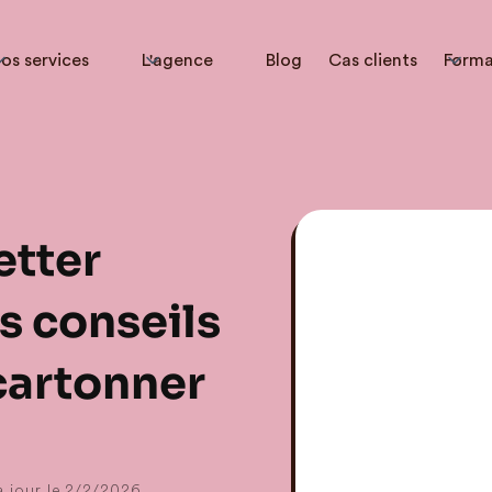
os services
L'agence
Blog
Cas clients
Forma
etter
s conseils
cartonner
 jour le
2/2/2026