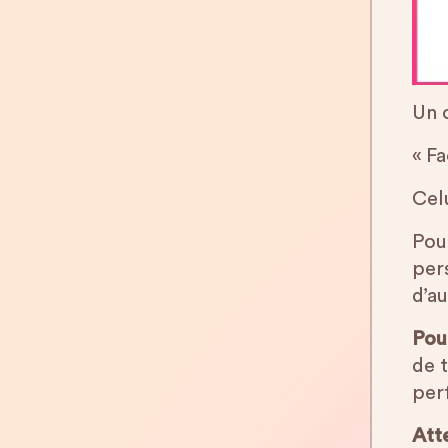
Un o
« Fa
Cel
Pour
per
d’au
Pou
de t
perf
Att