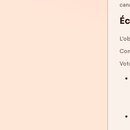
cana
Éc
L’ob
Comm
Votr