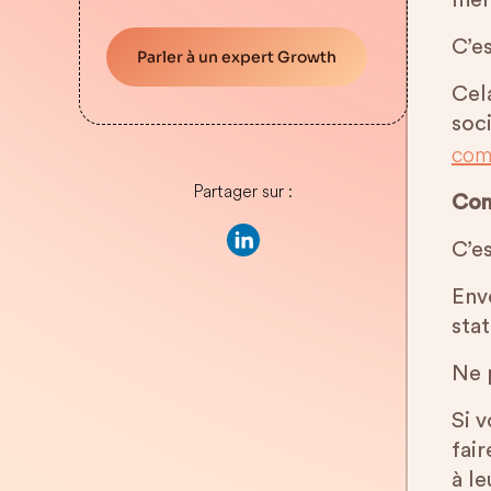
mêm
C’e
Parler à un expert Growth
Cel
soci
com
Partager sur :
Com
C’es
Env
stat
Ne 
Si 
fai
à l