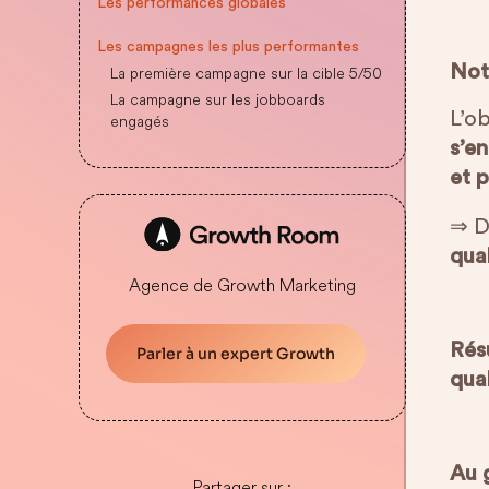
Les performances globales
Les campagnes les plus performantes
Not
La première campagne sur la cible 5/50
La campagne sur les jobboards
L’ob
engagés
s’e
et 
⇒ D
qual
Agence de Growth Marketing
Résu
Parler à un expert Growth
qual
Au 
Partager sur :