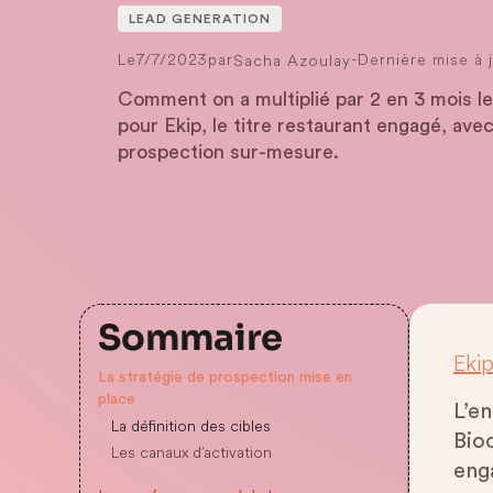
LEAD GENERATION
Le
7/7/2023
par
-
Dernière mise à j
Sacha Azoulay
Comment on a multiplié par 2 en 3 mois le
pour Ekip, le titre restaurant engagé, ave
prospection sur-mesure.
Sommaire
Eki
La stratégie de prospection mise en
place
L’e
La définition des cibles
Bio
Les canaux d’activation
eng