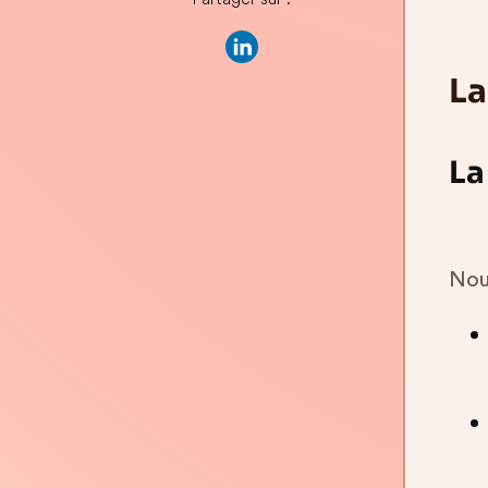
La
La
Nous