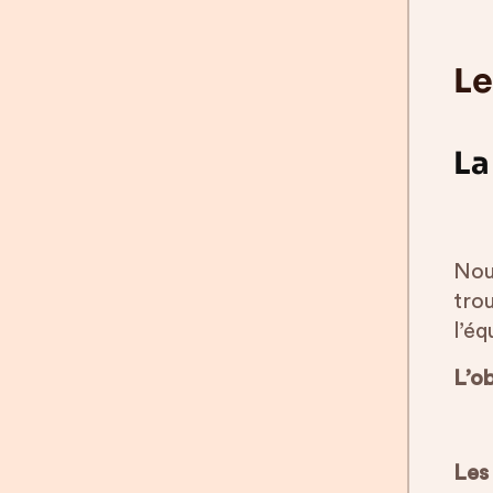
Le
La
Nou
tro
l’éq
L’ob
Les 