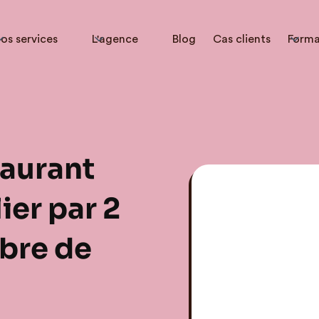
os services
L'agence
Blog
Cas clients
Forma
staurant
ier par 2
mbre de