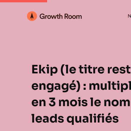
N
Ekip (le titre re
engagé) : multipl
en 3 mois le no
leads qualifiés