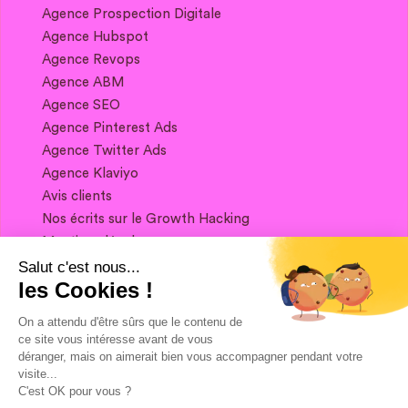
Agence Prospection Digitale
Agence Hubspot
Agence Revops
Agence ABM
Agence SEO
Agence Pinterest Ads
Agence Twitter Ads
Agence Klaviyo
Avis clients
Nos écrits sur le Growth Hacking
Mentions légales
Salut c'est nous...
les Cookies !
Si vous souhaitez garder contact, et obtenir
un condensé de Growth Marketing chaque
On a attendu d'être sûrs que le contenu de
semaine, ça se passe juste ici 👇
ce site vous intéresse avant de vous
déranger, mais on aimerait bien vous accompagner pendant votre
visite...
C'est OK pour vous ?