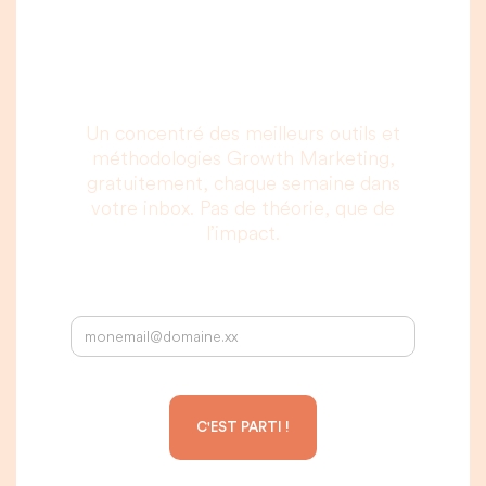
vous allez vraiment
lire, c’est promis.
Un concentré des meilleurs outils et
méthodologies Growth Marketing,
gratuitement, chaque semaine dans
votre inbox. Pas de théorie, que de
l’impact.
Votre adresse email :