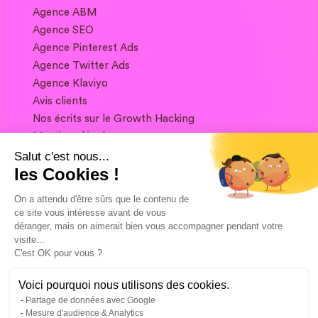
Agence ABM
Agence SEO
Agence Pinterest Ads
Agence Twitter Ads
Agence Klaviyo
Avis clients
Nos écrits sur le Growth Hacking
Mentions légales
Salut c'est nous...
les Cookies !
Si vous souhaitez garder contact, et obtenir
un condensé de Growth Marketing chaque
On a attendu d'être sûrs que le contenu de
semaine, ça se passe juste ici 👇
ce site vous intéresse avant de vous
déranger, mais on aimerait bien vous accompagner pendant votre
visite...
C'est OK pour vous ?
Voici pourquoi nous utilisons des cookies.
Partage de données avec Google
Mesure d'audience & Analytics