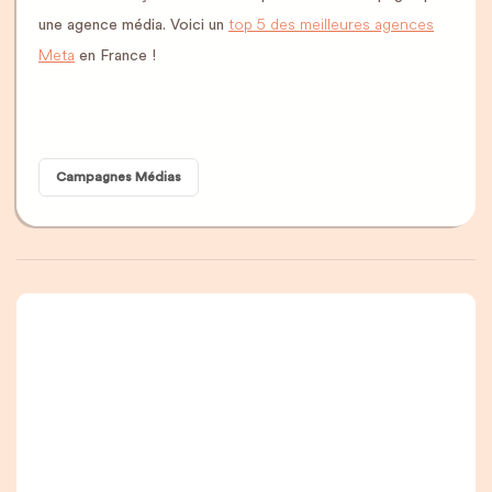
top 5 des meilleures agences
une agence média. Voici un
Meta
en France !
Campagnes Médias
Une newsletter que
vous allez vraiment
lire, c’est promis.