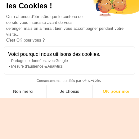
les Cookies !
On a attendu d'être sûrs que le contenu de
ce site vous intéresse avant de vous
déranger, mais on aimerait bien vous accompagner pendant votre
visite...
C'est OK pour vous ?
Voici pourquoi nous utilisons des cookies.
Partage de données avec Google
Mesure d'audience & Analytics
Consentements certifiés par
Non merci
Je choisis
OK pour moi
Axeptio consent
Plateforme de Gestion du Consentement : Personnalise
Answer 3 questions to find out which acquisition
strategy is best for you.
Notre plateforme vous permet d'adapter et de gérer vos 
What target do you need