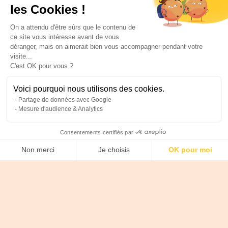
les Cookies !
On a attendu d'être sûrs que le contenu de
ce site vous intéresse avant de vous
déranger, mais on aimerait bien vous accompagner pendant votre
visite...
C'est OK pour vous ?
Voici pourquoi nous utilisons des cookies.
Partage de données avec Google
Mesure d'audience & Analytics
Consentements certifiés par
Non merci
Je choisis
OK pour moi
Axeptio consent
Plateforme de Gestion du Consentement : Personnalise
Answer 3 questions to find out which acquisition
strategy is best for you.
Notre plateforme vous permet d'adapter et de gérer vos 
What target do you need