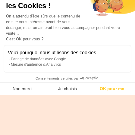
les Cookies !
On a attendu d'être sûrs que le contenu de
ce site vous intéresse avant de vous
déranger, mais on aimerait bien vous accompagner pendant votre
visite...
C'est OK pour vous ?
Voici pourquoi nous utilisons des cookies.
Partage de données avec Google
Mesure d'audience & Analytics
Consentements certifiés par
Non merci
Je choisis
OK pour moi
Axeptio consent
Plateforme de Gestion du Consentement : Personnalise
Answer 3 questions to find out which acquisition
strategy is best for you.
Notre plateforme vous permet d'adapter et de gérer vos 
What target do you need