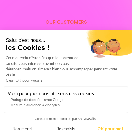
OUR CUSTOMERS
Our customers in Avignon
Salut c'est nous...
and around the world,
les Cookies !
proud of their Facebook
On a attendu d'être sûrs que le contenu de
ce site vous intéresse avant de vous
Ads campaigns
déranger, mais on aimerait bien vous accompagner pendant votre
visite...
C'est OK pour vous ?
Voici pourquoi nous utilisons des cookies.
Partage de données avec Google
Mesure d'audience & Analytics
Consentements certifiés par
Non merci
Je choisis
OK pour moi