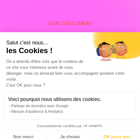
OUR CUSTOMERS
Our customers in Basel and
Salut c'est nous...
around the world, proud of
les Cookies !
their Facebook Ads
On a attendu d'être sûrs que le contenu de
ce site vous intéresse avant de vous
campaigns
déranger, mais on aimerait bien vous accompagner pendant votre
visite...
C'est OK pour vous ?
Voici pourquoi nous utilisons des cookies.
Partage de données avec Google
Mesure d'audience & Analytics
Consentements certifiés par
Non merci
Je choisis
OK pour moi