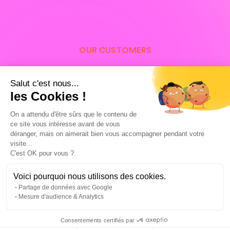
OUR CUSTOMERS
Our customers in Mulhouse
Salut c'est nous...
and around the world,
les Cookies !
proud of their Facebook
On a attendu d'être sûrs que le contenu de
ce site vous intéresse avant de vous
Ads campaigns
déranger, mais on aimerait bien vous accompagner pendant votre
visite...
C'est OK pour vous ?
Voici pourquoi nous utilisons des cookies.
Partage de données avec Google
Mesure d'audience & Analytics
Consentements certifiés par