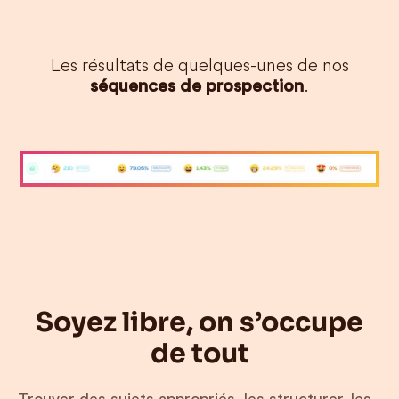
Les résultats de quelques-unes de nos
.
séquences de prospection
Slide 3 of 4.
Soyez libre, on s’occupe
de tout
Trouver des sujets appropriés, les structurer, les