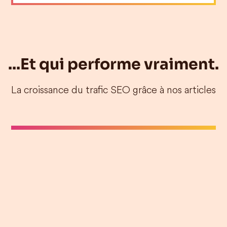
Slide 3 of 5.
...Et qui performe vraiment.
La croissance du trafic SEO grâce à nos articles
Slide 1 of 2.