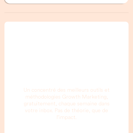
Une newsletter que
vous allez vraiment
lire, c’est promis.
Un concentré des meilleurs outils et
méthodologies Growth Marketing,
gratuitement, chaque semaine dans
votre inbox. Pas de théorie, que de
l’impact.
Votre adresse email :