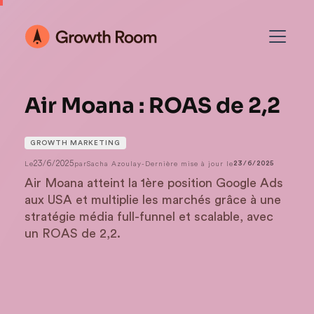
Air Moana : ROAS de 2,2
GROWTH MARKETING
23/6/2025
Le
par
Sacha Azoulay
-
Dernière mise à jour le
23/6/2025
Air Moana atteint la 1ère position Google Ads
aux USA et multiplie les marchés grâce à une
stratégie média full-funnel et scalable, avec
un ROAS de 2,2.