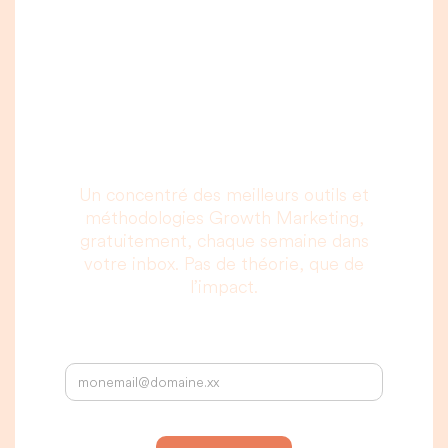
Une newsletter que
vous allez vraiment
lire, c’est promis.
Un concentré des meilleurs outils et
méthodologies Growth Marketing,
gratuitement, chaque semaine dans
votre inbox. Pas de théorie, que de
l’impact.
Votre adresse email :