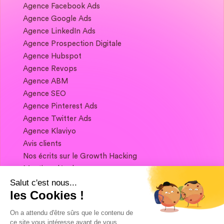
Agence Facebook Ads
Agence Google Ads
Agence LinkedIn Ads
Agence Prospection Digitale
Agence Hubspot
Agence Revops
Agence ABM
Agence SEO
Agence Pinterest Ads
Agence Twitter Ads
Agence Klaviyo
Avis clients
Nos écrits sur le Growth Hacking
Mentions légales
Salut c'est nous...
les Cookies !
Si vous souhaitez garder contact, et obtenir
un condensé de Growth Marketing chaque
On a attendu d'être sûrs que le contenu de
semaine, ça se passe juste ici 👇
ce site vous intéresse avant de vous