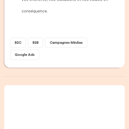
conséquence.
B2C
B2B
Campagnes Médias
Google Ads
Une newsletter que
vous allez vraiment