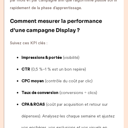
par mois et par campagne afin que l’algorithme puisse sortir
rapidement de la phase d’apprentissage.
Comment mesurer la performance
d’une campagne Display ?
Suivez ces KPI clés :
(visibilité)
Impressions & portée
(0,5 %–1 % est un bon repère)
CTR
(contrôle du coût par clic)
CPC moyen
(conversions ÷ clics)
Taux de conversion
(coût par acquisition et retour sur
CPA & ROAS
dépenses). Analysez-les chaque semaine et ajustez
vos enchères, vos exclusions et vos visuels en