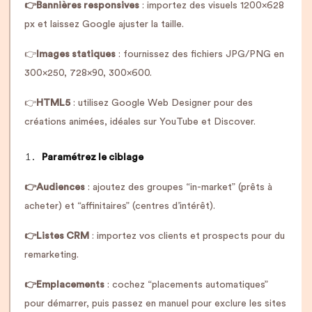
👉Bannières responsives
: importez des visuels 1200×628
px et laissez Google ajuster la taille.
👉
Images statiques
: fournissez des fichiers JPG/PNG en
300×250, 728×90, 300×600.
👉
HTML5
: utilisez Google Web Designer pour des
créations animées, idéales sur YouTube et Discover.
Paramétrez le ciblage
👉Audiences
: ajoutez des groupes “in-market” (prêts à
acheter) et “affinitaires” (centres d’intérêt).
👉Listes CRM
: importez vos clients et prospects pour du
remarketing.
👉Emplacements
: cochez “placements automatiques”
pour démarrer, puis passez en manuel pour exclure les sites