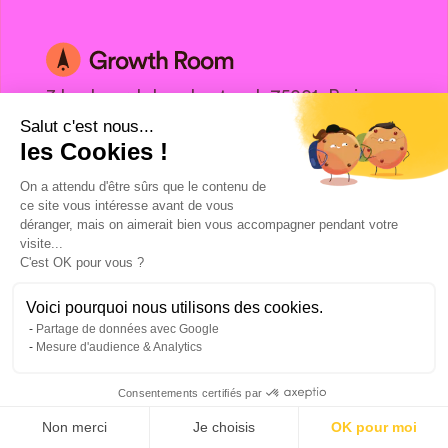
3 boulevard de sebastopol, 75001, Paris
Salut c'est nous...
©Copyright 2024. All rights reserved.
les Cookies !
On a attendu d'être sûrs que le contenu de
ce site vous intéresse avant de vous
déranger, mais on aimerait bien vous accompagner pendant votre
visite...
C'est OK pour vous ?
Voici pourquoi nous utilisons des cookies.
Parler à un expert Growth Hacking
Partage de données avec Google
Agence Facebook Ads
Mesure d'audience & Analytics
Agence Google Ads
Agence LinkedIn Ads
Consentements certifiés par
Agence Prospection Digitale
Non merci
Je choisis
OK pour moi
Agence Hubspot