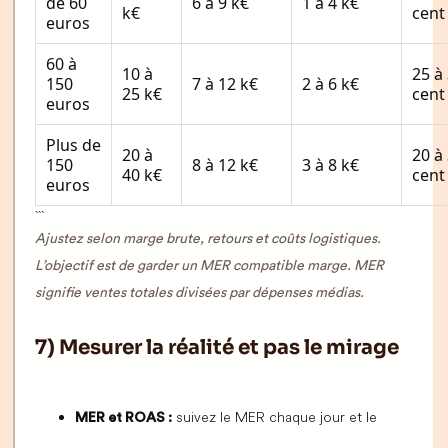
de 60
6 à 9 k€
1 à 4 k€
k€
cent
euros
60 à
10 à
25 à
150
7 à 12 k€
2 à 6 k€
25 k€
cent
euros
Plus de
20 à
20 à
150
8 à 12 k€
3 à 8 k€
40 k€
cent
euros
```
Ajustez selon marge brute, retours et coûts logistiques.
L’objectif est de garder un MER compatible marge. MER
signifie ventes totales divisées par dépenses médias.
7) Mesurer la réalité et pas le mirage
suivez le MER chaque jour et le
MER et ROAS :