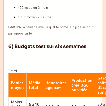
425 leads en 2 mois.
Coût moyen 29 euros.
Lecture
: à panier élevé, la qualité prime. On juge au coût
par opportunité.
6) Budgets test sur six semaines
```html
Gard
Production
Panier
Média
Honoraires
coût
créa UGC
moyen
total
agence*
d’ac
ou vidéo
sur 
Moins
6 à 10
30 à