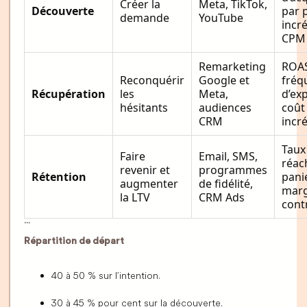
Créer la
Meta, TikTok,
Découverte
par 
demande
YouTube
incr
CPM 
Remarketing
ROAS
Reconquérir
Google et
fréq
Récupération
les
Meta,
d’exp
hésitants
audiences
coût
CRM
incr
Taux
Faire
Email, SMS,
réac
revenir et
programmes
Rétention
pani
augmenter
de fidélité,
mar
la LTV
CRM Ads
cont
```
Répartition de départ
40 à 50 % sur l’intention.
30 à 45 % pour cent sur la découverte.