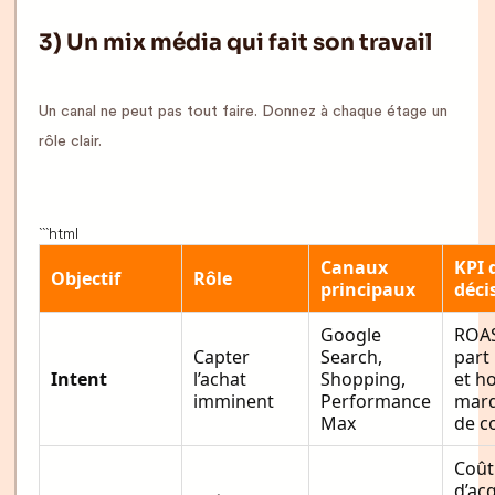
3) Un mix média qui fait son travail
Un canal ne peut pas tout faire. Donnez à chaque étage un
rôle clair.
```html
Canaux
KPI 
Objectif
Rôle
principaux
déci
Google
ROAS
Capter
Search,
part
Intent
l’achat
Shopping,
et h
imminent
Performance
marq
Max
de c
Coût
d’acq