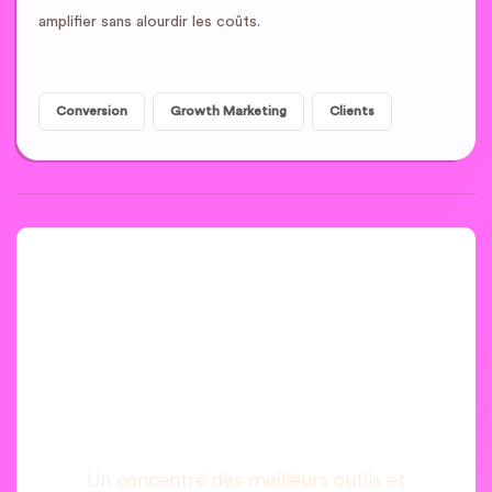
amplifier sans alourdir les coûts.
Conversion
Growth Marketing
Clients
Une newsletter que
vous allez vraiment
lire, c’est promis.
Un concentré des meilleurs outils et