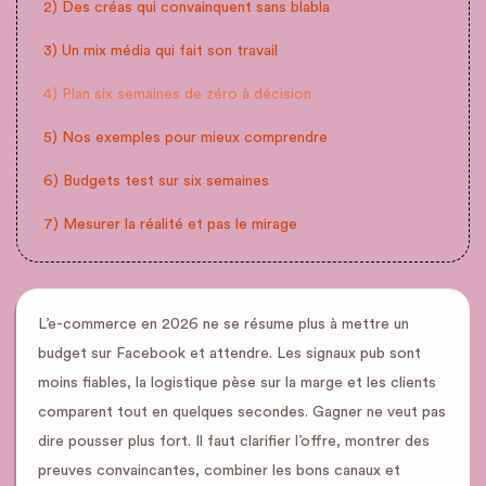
2) Des créas qui convainquent sans blabla
3) Un mix média qui fait son travail
4) Plan six semaines de zéro à décision
5) Nos exemples pour mieux comprendre
6) Budgets test sur six semaines
7) Mesurer la réalité et pas le mirage
L’e-commerce en 2026 ne se résume plus à mettre un
budget sur Facebook et attendre. Les signaux pub sont
moins fiables, la logistique pèse sur la marge et les clients
comparent tout en quelques secondes. Gagner ne veut pas
dire pousser plus fort. Il faut clarifier l’offre, montrer des
preuves convaincantes, combiner les bons canaux et