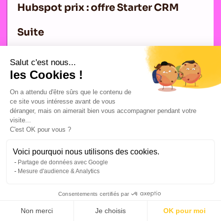
Hubspot prix : offre Starter CRM
Suite
Salut c'est nous...
les Cookies !
L'Offre Starter CRM Suite de HubSpot, à 50 € par mois ou
On a attendu d'être sûrs que le contenu de
360 € par an, propose un ensemble complet d'outils
ce site vous intéresse avant de vous
déranger, mais on aimerait bien vous accompagner pendant votre
incluant marketing automation, CRM, service client, CMS
visite...
et gestion des opérations. Opter pour l'abonnement annuel
C'est OK pour vous ?
permet une économie substantielle de 40% par rapport au
Voici pourquoi nous utilisons des cookies.
prix mensuel.
Partage de données avec Google
Mesure d'audience & Analytics
Ce forfait offre un rapport qualité-prix difficile à égaler sur
le marché. Toutefois, une évaluation minutieuse de vos
Consentements certifiés par
besoins est cruciale avant de vous engager, en particulier si
Non merci
Je choisis
OK pour moi
vous optez pour le plan annuel, car les coûts Hubspot