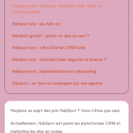
Hubspot prix : Hubspot Opération Hub tarifs et
fonctionnalités
Hubspot prix : les Ads-on
Hubspot gratuit : qu’est-ce que ça vaut ?
Hubspot prix : offre Starter CRM Suite
Hubspot prix : comment bien négocier la licence ?
Hubspot prix : implémentation et onboarding
Hubspot : se faire accompagner par une agence
Perplexe au sujet des prix HubSpot ? Vous n'êtes pas seul.
Actuellement, HubSpot est parmi les plateformes CRM et
marketing les plus en vogue.