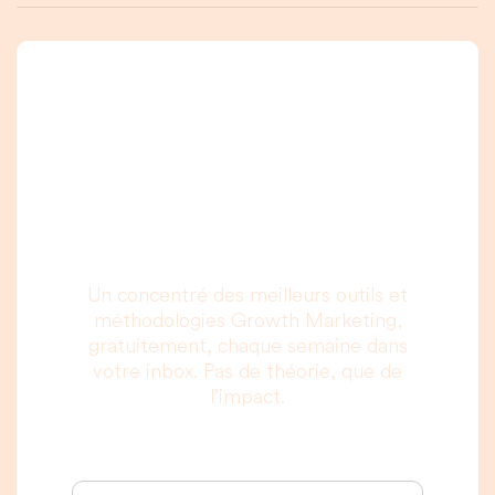
Une newsletter que
vous allez vraiment
lire, c’est promis.
Un concentré des meilleurs outils et
méthodologies Growth Marketing,
gratuitement, chaque semaine dans
votre inbox. Pas de théorie, que de
l’impact.
Votre adresse email :