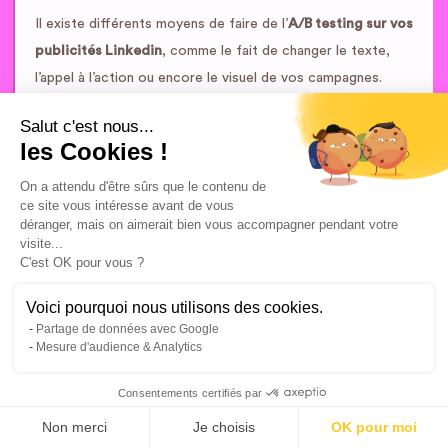
Il existe différents moyens de faire de l’
A/B testing sur vos
publicités Linkedin
, comme le fait de changer le texte,
l’appel à l’action ou encore le visuel de vos campagnes.
Salut c'est nous...
les Cookies !
Linkedin recommande de remplacer la publicité générant le
On a attendu d'être sûrs que le contenu de
moins d’engagement par une nouvelle création. En faisant
ce site vous intéresse avant de vous
cela, vous améliorerez l’indice de pertinence de vos
déranger, mais on aimerait bien vous accompagner pendant votre
visite...
Linkedin ads, tout en remportant davantage d’enchères.
C'est OK pour vous ?
Voici pourquoi nous utilisons des cookies.
Partage de données avec Google
Pensez à garder vos résultats obtenus pour les utiliser lors
Mesure d'audience & Analytics
de vos prochaines
campagnes de publicité Linkedin
, et
ce, surtout si vous voulez cibler la même audience ou un
Consentements certifiés par
public similaire.
Non merci
Je choisis
OK pour moi