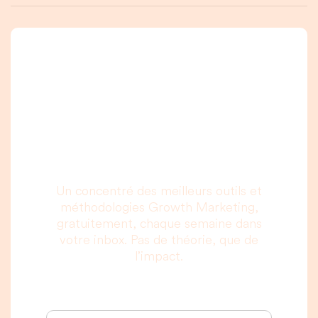
Une newsletter que
vous allez vraiment
lire, c’est promis.
Un concentré des meilleurs outils et
méthodologies Growth Marketing,
gratuitement, chaque semaine dans
votre inbox. Pas de théorie, que de
l’impact.
Votre adresse email :