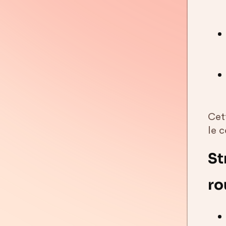
Cet
le c
St
ro