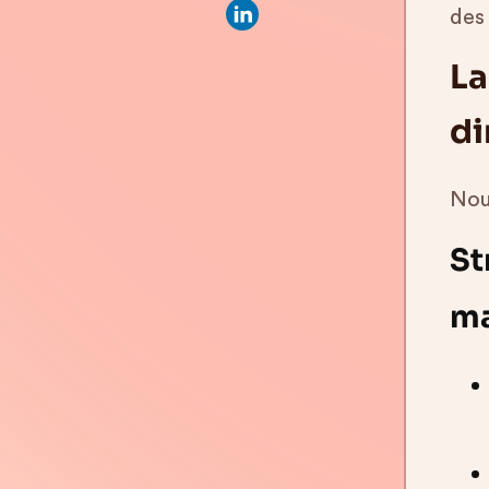
des 
La
di
Nou
St
ma