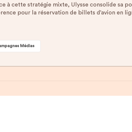
ce à cette stratégie mixte, Ulysse consolide sa p
rence pour la réservation de billets d’avion en lig
ampagnes Médias
er que vous allez vraimen
promis.