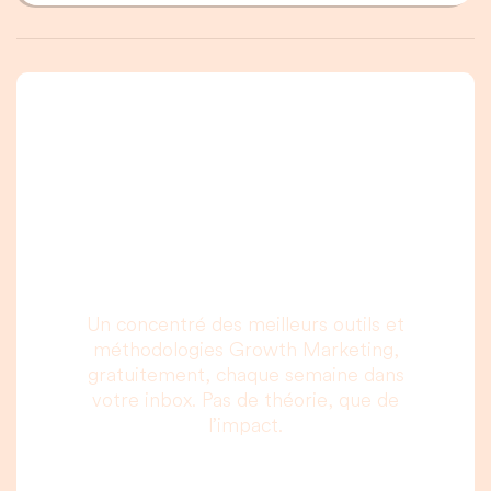
Une newsletter que
vous allez vraiment
lire, c’est promis.
Un concentré des meilleurs outils et
méthodologies Growth Marketing,
gratuitement, chaque semaine dans
votre inbox. Pas de théorie, que de
l’impact.
Votre adresse email :