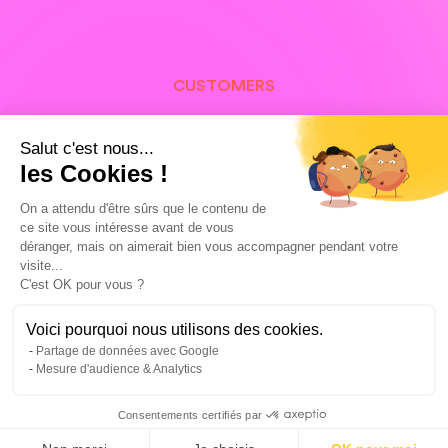
CUSTOMERS
Our customers in
Salut c'est nous...
Annemasse and around the
les Cookies !
world, proud of their
On a attendu d'être sûrs que le contenu de
ce site vous intéresse avant de vous
Google Ads campaigns
déranger, mais on aimerait bien vous accompagner pendant votre
visite...
C'est OK pour vous ?
Voici pourquoi nous utilisons des cookies.
Partage de données avec Google
Mesure d'audience & Analytics
Consentements certifiés par