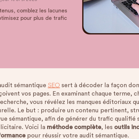
tenus, comblez les lacunes
ptimisez pour plus de trafic
SEO
audit sémantique
sert à décoder la façon don
çoivent vos pages. En examinant chaque terme, ch
echerche, vous révélez les manques éditoriaux qui
urelle. Le but : produire un contenu pertinent, st
vue sémantique, afin de générer du trafic qualifi
icitaire. Voici la
méthode complète
, les
outils i
formance
pour réussir votre audit sémantique.