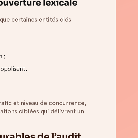
couverture lexicale
que certaines entités clés
n ;
opolisent.
rafic et niveau de concurrence,
sations ciblées qui délivrent un
urables de l’audit