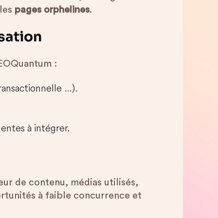
 les
pages orphelines
.
isation
SEOQuantum :
ransactionnelle …).
entes à intégrer.
eur de contenu, médias utilisés,
tunités à faible concurrence et