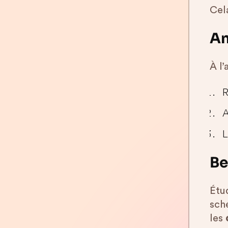
Cel
An
À l
R
A
L
Be
Étu
sch
les