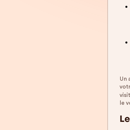
Un a
vot
visi
le 
Le