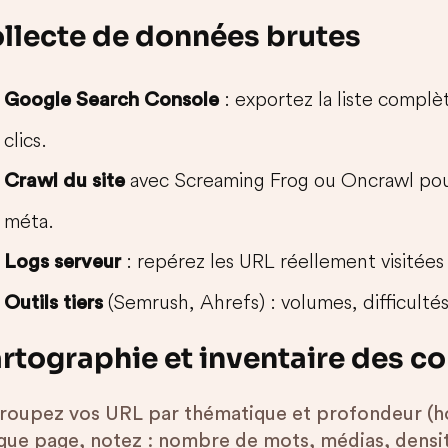
llecte de données brutes
: exportez la liste complè
Google Search Console
clics.
avec Screaming Frog ou Oncrawl pour 
Crawl du site
méta.
: repérez les URL réellement visitée
Logs serveur
(Semrush, Ahrefs) : volumes, difficultés
Outils tiers
rtographie et inventaire des c
roupez vos URL par thématique et profondeur (hom
que page, notez : nombre de mots, médias, densit