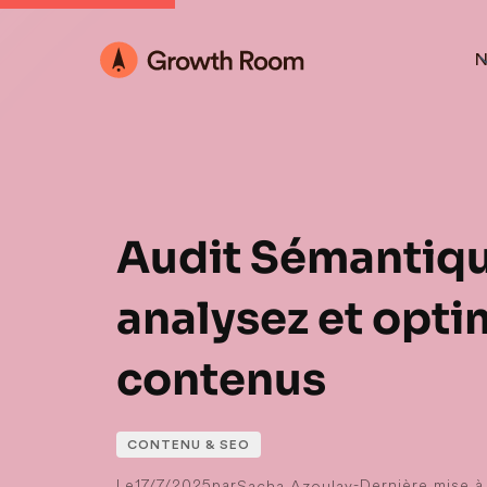
N
Audit Sémantiqu
analysez et opti
contenus
CONTENU & SEO
Le
17/7/2025
par
-
Dernière mise à 
Sacha Azoulay