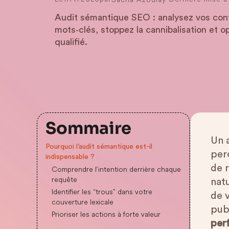
Audit sémantique SEO : analysez vos con
mots‑clés, stoppez la cannibalisation et o
qualifié.
Sommaire
Un 
Pourquoi l’audit sémantique est-il
per
indispensable ?
de r
Comprendre l’intention derrière chaque
requête
nat
Identifier les “trous” dans votre
de 
couverture lexicale
publ
Prioriser les actions à forte valeur
per