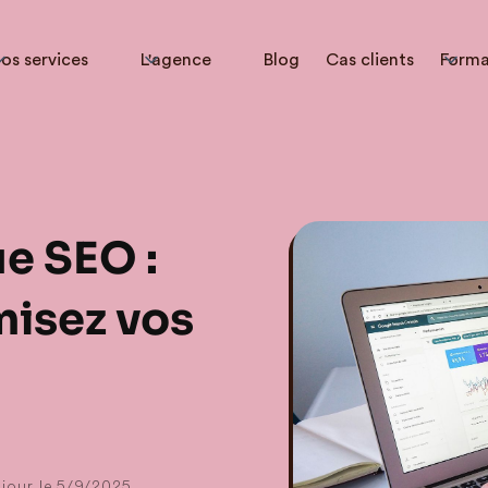
os services
L'agence
Blog
Cas clients
Forma
e SEO :
misez vos
jour le
5/9/2025