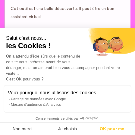
Cet outil est une belle découverte. Il peut être un bon
assistant virtuel.
CopyAI
Salut c'est nous...
les Cookies !
Troisième et dernier outil de rédaction testé : CopyAI. Je
On a attendu d'être sûrs que le contenu de
Product Hunt
l’ai découvert sur
, une plateforme qui met en
ce site vous intéresse avant de vous
déranger, mais on aimerait bien vous accompagner pendant votre
avant les dernières nouveautés tech.
visite...
C'est OK pour vous ?
Les possibilités avec CopyAI sont nombreuses : cet outil,
qui s'appuie également sur GPT-3, permet de rédiger des
Voici pourquoi nous utilisons des cookies.
intros de blog, des descriptions de produits, des emails,
Partage de données avec Google
Mesure d'audience & Analytics
d’écrire des contenus sur le framework AIDA ou encore de
créer des posts percutants sur les réseaux sociaux. Il
Consentements certifiés par
donne aussi des idées de titres, d’objets pour ses emails,
Non merci
Je choisis
OK pour moi
etc. Bref, une vraie machine de guerre.