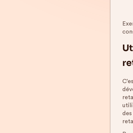
Exe
con
Ut
re
C’e
dév
ret
util
des
reta