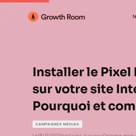
N
Installer le Pixe
sur votre site Int
Pourquoi et com
CAMPAGNES MÉDIAS
Le
18/11/2022
par
-
Dernière mise à
Sacha Azoulay