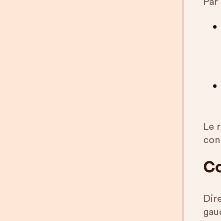
Par
Le 
con
Co
Dir
gau