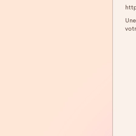
htt
Une
vot