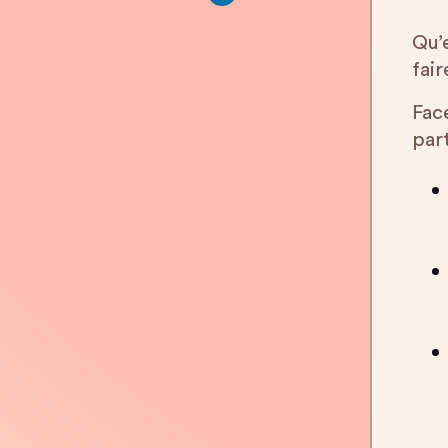
Qu’
fair
Fac
part