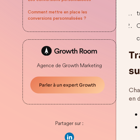
t
Comment mettre en place les
conversions personnalisées ?
C
c
Tr
Agence de Growth Marketing
su
Parler à un expert Growth
Cha
en d
Partager sur :