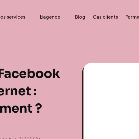
os services
L'agence
Blog
Cas clients
Forma
l Facebook
ernet :
ment ?
 jour le
2/2/2026