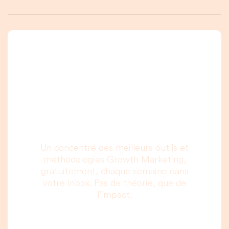
Une newsletter que
vous allez vraiment
lire, c’est promis.
Un concentré des meilleurs outils et
méthodologies Growth Marketing,
gratuitement, chaque semaine dans
votre inbox. Pas de théorie, que de
l’impact.
Votre adresse email :