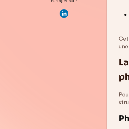
Partager sur :
Cett
une
La
p
Pou
str
Ph