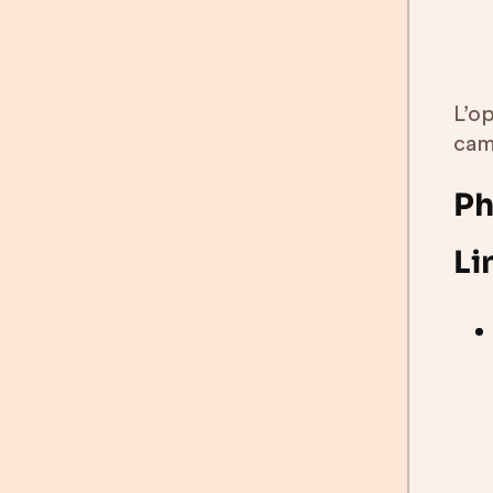
L’o
cam
Ph
Li