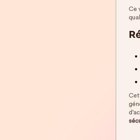
Ce v
qua
Ré
Cet
gén
d’a
sécu