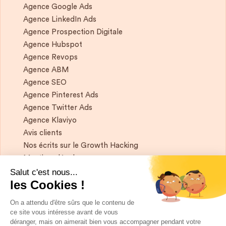
Agence Google Ads
Agence LinkedIn Ads
Agence Prospection Digitale
Agence Hubspot
Agence Revops
Agence ABM
Agence SEO
Agence Pinterest Ads
Agence Twitter Ads
Agence Klaviyo
Avis clients
Nos écrits sur le Growth Hacking
Mentions légales
Salut c'est nous...
les Cookies !
Si vous souhaitez garder contact, et obtenir
un condensé de Growth Marketing chaque
On a attendu d'être sûrs que le contenu de
semaine, ça se passe juste ici 👇
ce site vous intéresse avant de vous
déranger, mais on aimerait bien vous accompagner pendant votre