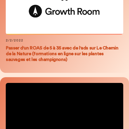
2/2/2022
Passer d'un ROAS de 5 à 35 avec de l'ads sur Le Chemin
de la Nature (formations en ligne sur les plantes
sauvages et les champignons)